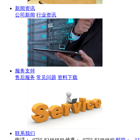
新闻资讯
公司新闻
行业资讯
服务支持
售后服务
常见问题
资料下载
联系我们
电话： 0755-82484849
传真： 0755-82484849
邮箱： 3379