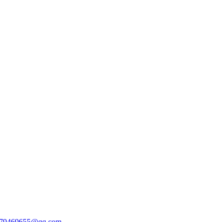
469655@qq.com