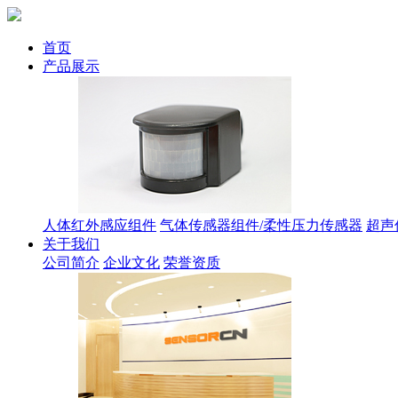
首页
产品展示
人体红外感应组件
气体传感器组件/柔性压力传感器
超声
关于我们
公司简介
企业文化
荣誉资质