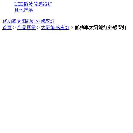
LED微波传感器灯
其他产品
低功率太阳能红外感应灯
首页
>
产品展示
>
太阳能感应灯
>
低功率太阳能红外感应灯